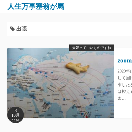
人生万事塞翁が馬
出張
夫婦っていいものですね
zo
202
して国
束した
は控え
ま…
8
10月
2020