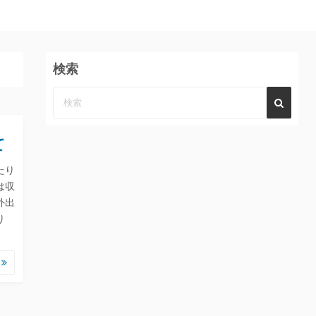
検索
て
たり
は収
外出
り
む